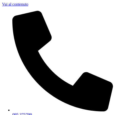
Vai al contenuto
095.375799